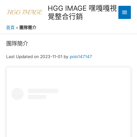
跳
HGG IMAGE 嘿嘎嘎視
主
至
覺整合行銷
主
要
要
首頁
»
團隊簡介
選
內
容
團隊簡介
單
Last Updated on 2023-11-01 by
polo147147